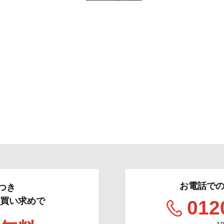
お電話で
つき
のお買い求めで
012