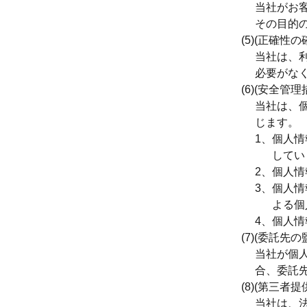
当社がお
その目的
(5)
(正確性の
当社は、
必要がな
(6)
(安全管理
当社は、
じます。
1、
個人情
してい
2、
個人情
3、
個人情
よる個
4、
個人情
(7)
(委託先の
当社が個
合、委託
(8)
(第三者提
当社は、