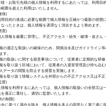
客様・お取引先様の個人情報を利用するにあたっては、利用目
の範囲を超えた利用はいたしません。
確保)
利用目的の達成に必要な範囲で個人情報を正確かつ最新の状態
くなったときは、個人情報を遅滞なく消去するよう努めます。
措置)
個人情報を厳重に管理し、不正アクセス・紛失・破壊・改ざん
報の適正な取扱いの確保のため、関係法令及びガイドライン等
ます。
報の取扱いに関する留意事項について、従業者に定期的な研修
報を取り扱う区域において、従業者の入退室管理及び持ち込む
人データの閲覧を防止する措置を実施します。
報を取り扱う情報システムを外部からの不正アクセス又は不正
監督)
人情報を利用するにあたっては、個人情報の取扱いの全部又は
先を適正に選任し、適切に監督いたします。
供の制限)
法令に基づく場合を除き、個人情報を本人の同意なく第三者に