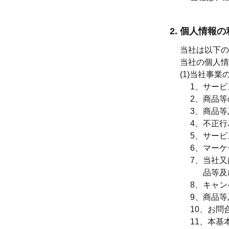
2. 個人情報
当社は以下の
当社の個人情
(1)
当社事業
1、
サービ
2、
商品等
3、
商品等
4、
不正行
5、
サービ
6、
マーケ
7、
当社又
品等及
8、
キャン
9、
商品等
10、
お問
11、
本基