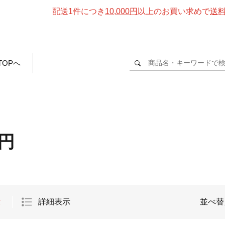
配送1件につき
10,000円
以上のお買い求めで
送
TOPへ
0円
示
詳細表示
並べ替