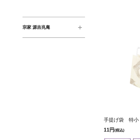
宗家 源吉兆庵
手提げ袋 特小
11円
(税込)