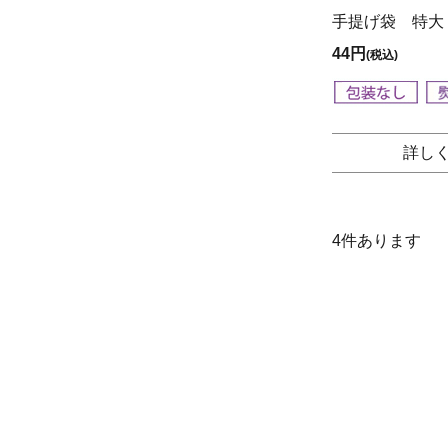
手提げ袋 特大
44円
(税込)
詳し
4
件あります