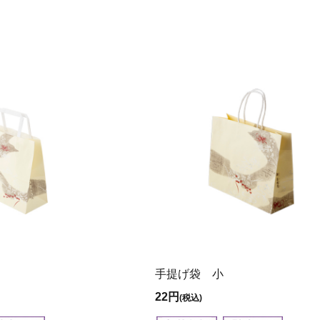
手提げ袋 小
22円
(税込)