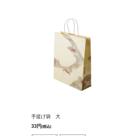
手提げ袋 大
33円
(税込)