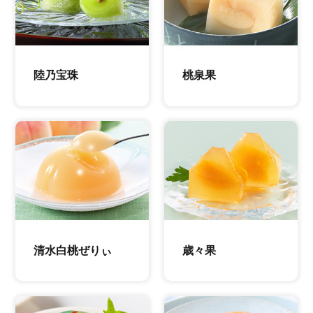
陸乃宝珠
桃泉果
清水白桃ぜりぃ
歳々果