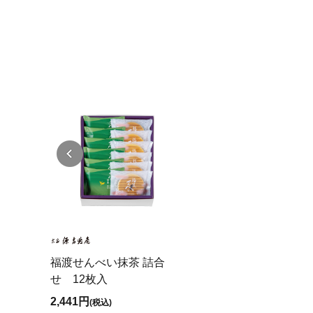
福渡せんべい抹茶 詰合
せ 12枚入
2,441円
(税込)