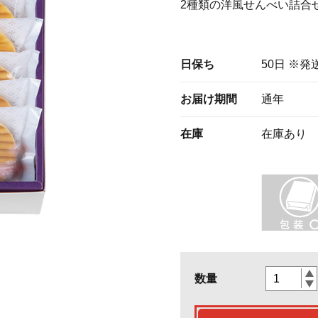
2種類の洋風せんべい詰合
日保ち
50日 ※
お届け期間
通年
在庫
在庫あり
数量