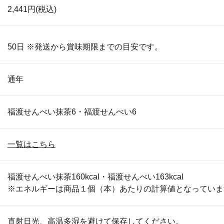
2,441円
(税込)
50日 ※発送から賞味期限までの目安です。
通年
福渡せんべい抹茶6・福渡せんべい6
一覧はこちら
福渡せんべい抹茶160kcal・福渡せんべい163kcal
※エネルギーは商品１個（本）あたりの計算値となっていま
直射日光、高温多湿を避けて保存してください。