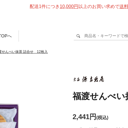
配送1件につき
10,000円
以上のお買い求めで
送
TOPへ
渡せんべい抹茶 詰合せ 12枚入
福渡せんべい抹
2,441円
(税込)