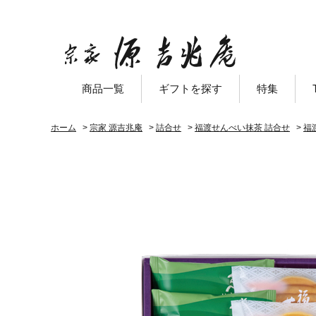
商品一覧
ギフトを探す
特集
ホーム
>
宗家 源吉兆庵
>
詰合せ
>
福渡せんべい抹茶 詰合せ
>
福