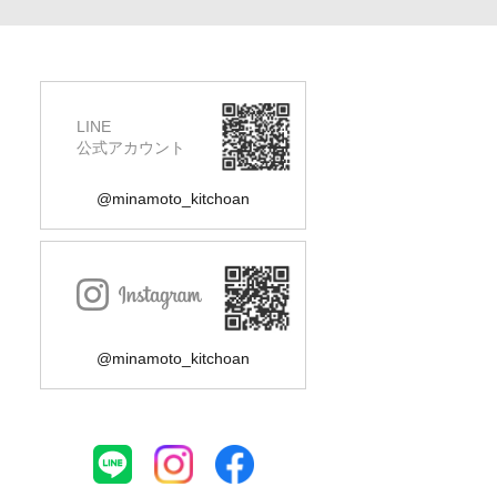
LINE
公式アカウント
@minamoto_kitchoan
@minamoto_kitchoan