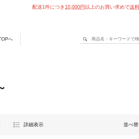
配送1件につき
10,000円
以上のお買い求めで
送
TOPへ
～
示
詳細表示
並べ替