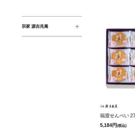
宗家 源吉兆庵
福渡せんべい 2
5,184円
(税込)