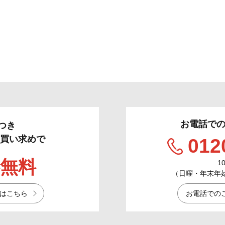
お電話で
つき
のお買い求めで
012
無料
1
（日曜・年末年始／
はこちら
お電話での