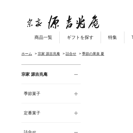
商品一覧
ギフトを探す
特集
ホーム
>
宗家 源吉兆庵
>
詰合せ
>
季節の果泉 夏
宗家 源吉兆庵
季節菓子
定番菓子
詰合せ