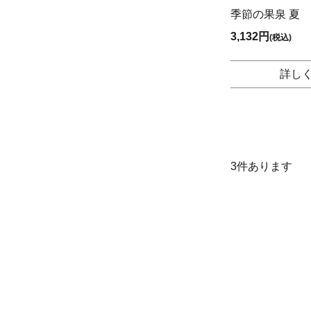
季節の果泉 夏
3,132円
(税込)
詳し
3
件あります