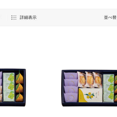
示
詳細表示
並べ替