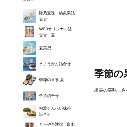
陸乃宝珠・桃泉果詰
合せ
WEBオリジナル詰
合せ 夏
夏菓撰
水ようかん詰合せ
季節の
季節の果泉 夏
果実の美味しさ
金魚詰合せ
福渡せんべい抹茶
詰合せ
どらやき津弥・白あ