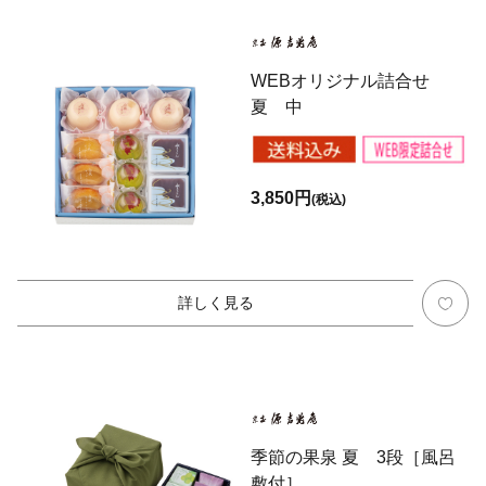
WEBオリジナル詰合せ
夏 中
3,850円
(税込)
詳しく見る
季節の果泉 夏 3段［風呂
敷付］