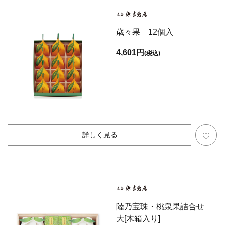
歳々果 12個入
4,601円
(税込)
詳しく見る
陸乃宝珠・桃泉果詰合せ
大[木箱入り]