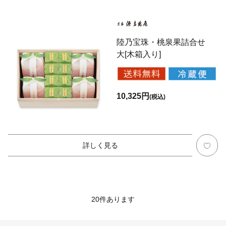
陸乃宝珠・桃泉果詰合せ
大[木箱入り]
10,325円
(税込)
詳しく見る
20
件あります