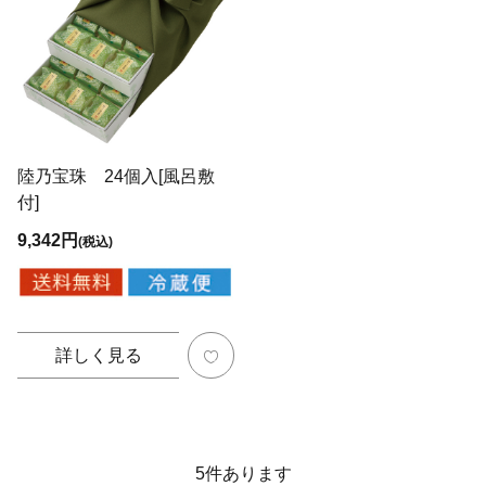
陸乃宝珠 24個入[風呂敷
付]
9,342円
(税込)
詳しく見る
5
件あります