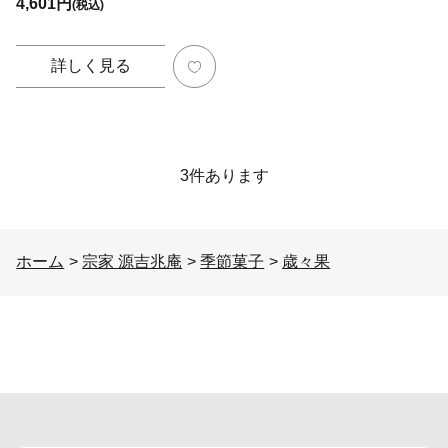
4,601円
(税込)
詳しく見る
3
件あります
ホーム
>
宗家 源吉兆庵
>
季節菓子
>
歳々果