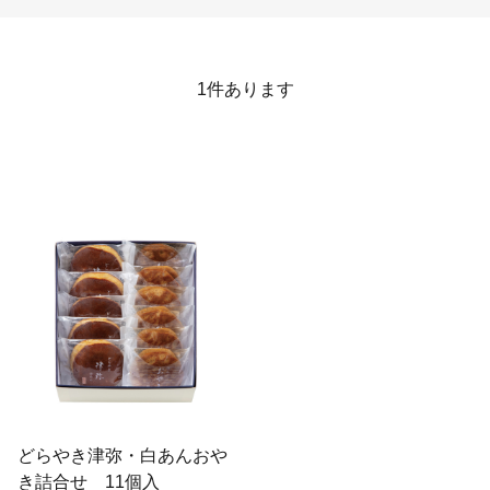
1
件あります
どらやき津弥・白あんおや
き詰合せ 11個入