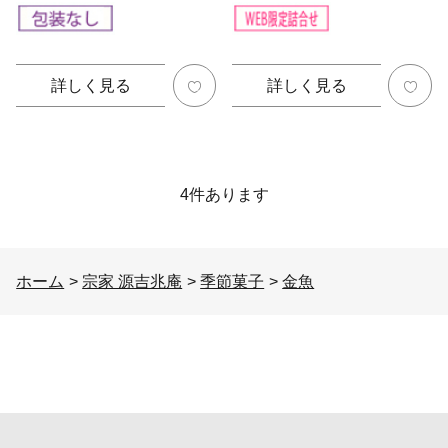
詳しく見る
詳しく見る
4
件あります
ホーム
>
宗家 源吉兆庵
>
季節菓子
>
金魚