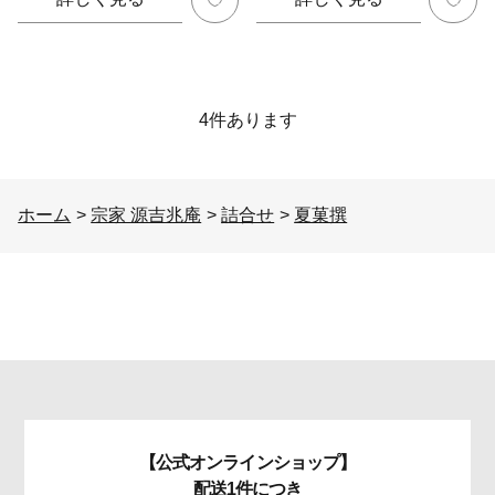
4
件あります
ホーム
>
宗家 源吉兆庵
>
詰合せ
>
夏菓撰
【公式オンラインショップ】
配送1件につき