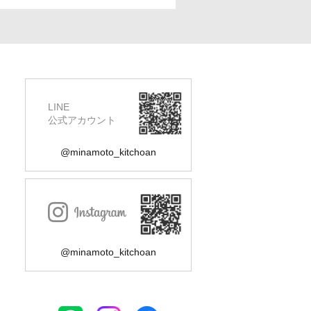
LINE
公式アカウント
@minamoto_kitchoan
@minamoto_kitchoan