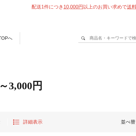
配送1件につき
10,000円
以上のお買い求めで
送
TOPへ
円～3,000円
示
詳細表示
並べ替