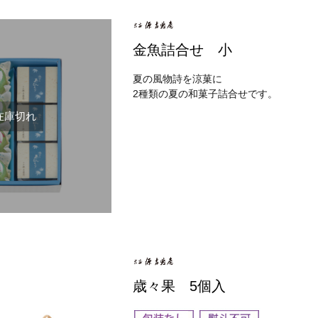
金魚詰合せ 小
夏の風物詩を涼菓に
2種類の夏の和菓子詰合せです。
在庫切れ
歳々果 5個入