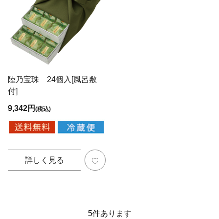
陸乃宝珠 24個入[風呂敷
付]
9,342円
(税込)
詳しく見る
5
件あります